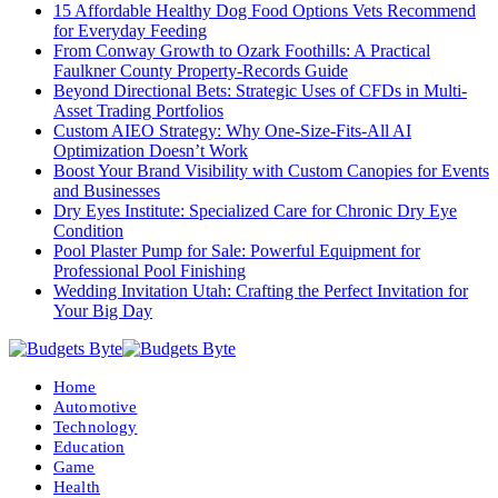
15 Affordable Healthy Dog Food Options Vets Recommend
for Everyday Feeding
From Conway Growth to Ozark Foothills: A Practical
Faulkner County Property-Records Guide
Beyond Directional Bets: Strategic Uses of CFDs in Multi-
Asset Trading Portfolios
Custom AIEO Strategy: Why One-Size-Fits-All AI
Optimization Doesn’t Work
Boost Your Brand Visibility with Custom Canopies for Events
and Businesses
Dry Eyes Institute: Specialized Care for Chronic Dry Eye
Condition
Pool Plaster Pump for Sale: Powerful Equipment for
Professional Pool Finishing
Wedding Invitation Utah: Crafting the Perfect Invitation for
Your Big Day
Home
Automotive
Technology
Education
Game
Health