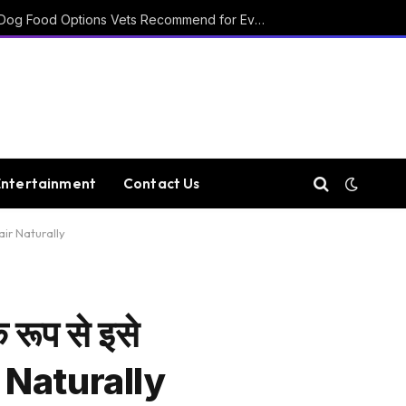
15 Affordable Healthy Dog Food Options Vets Recommend for Everyday Feeding
Entertainment
Contact Us
Hair Naturally
रूप से इसे
r Naturally