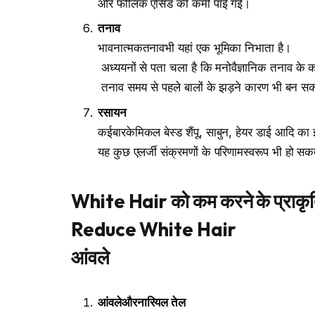
और फोलिक एसिड की कमी पाई गई।
तनाव
भावनात्मकतनावभी यहां एक भूमिका निभाता है।
अध्ययनों से पता चला है कि मनोवैज्ञानिक तनाव के
तनाव समय से पहले बालों के झड़ने कारण भी बन सक
रसायन
कईबारकेमिकल बेस्ड शैंपू, साबुन, हेयर डाई आदि क
यह कुछ एलर्जी संक्रमणों के परिणामस्वरूप भी हो सक
White Hair
को
कम
करने
के
प्राक
Reduce White Hair
आंवले
आंवले
और
नारियल
तेल