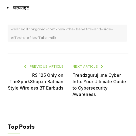
घरघराहट
wellhealthorganic-comknow-the-benefits-and-side-
effects-of-buffalo-milk
PREVIOUS ARTICLE
NEXT ARTICLE
RS 125 Only on
Trendzguruji.me Cyber
TheSparkShop.in Batman
Info: Your Ultimate Guide
Style Wireless BT Earbuds
to Cybersecurity
Awareness
Top Posts