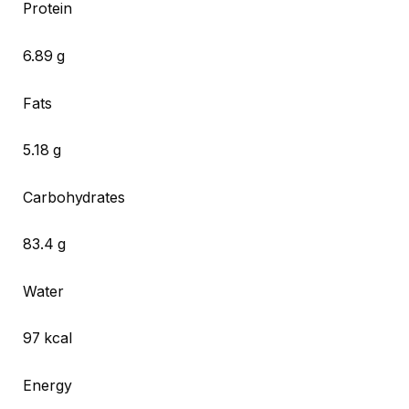
Protein
6.89 g
Fats
5.18 g
Carbohydrates
83.4 g
Water
97 kcal
Energy